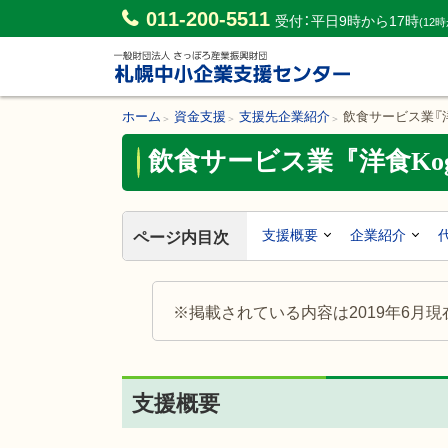
011-200-5511
受付：平日9時から17時
(12
一般財団法人さっぽろ産業振興財
団 札幌中小企業支援センター
ホーム
資金支援
支援先企業紹介
飲食サービス業『洋食
飲食サービス業『洋食Kog
支援概要
企業紹介
ページ内目次
※掲載されている内容は2019年6月
支援概要