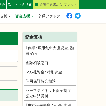
景色
サイト内検索
各種申込書/パンフレット
営支援
資金支援
交通アクセス
Fa
twit
ce
ter
bo
資金支援
ok
「創業・雇用創出支援資金」融
資案内
金融相談窓口
マル札資金・特別資金
信用保証協会相談
セーフティネット保証制度
認定申請受付
「先端設備等導入計画」申請