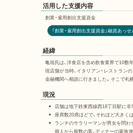
活用した支援内容
創業・雇用創出支援資金
「創業・雇用創出支援資金」融資あっせ
経緯
亀垣氏は、洋食店を含め飲食業界で10数
現店舗が当時、イタリアン・レストラン
金融機関へ相談に行きました。そこで札
現況
店舗は地下鉄東西線西18丁目駅に非
座席数20席ほどで、それほど大きく
ランチのサラリーマンが男女を問わ
個人から複数の客、ディナーの家族