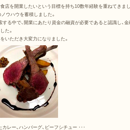
ィ
食店を開業したいという目標を持ち10数年経験を重ねてきま
ン
のノウハウを蓄積しました。
ド
索する中で、開業にあたり資金の融資が必要であると認識し、金
ウ
した。
で
スをいただき大変力になりました。
開
く
)
カレー、ハンバーグ、ビーフシチュー ･･･