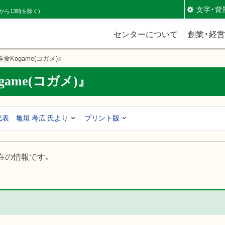
文字・背
時から13時を除く)
センターについて
創業・経
Kogame(コガメ)』
ame(コガメ)』
代表 亀垣 考広 氏より
プリント版
現在の情報です。