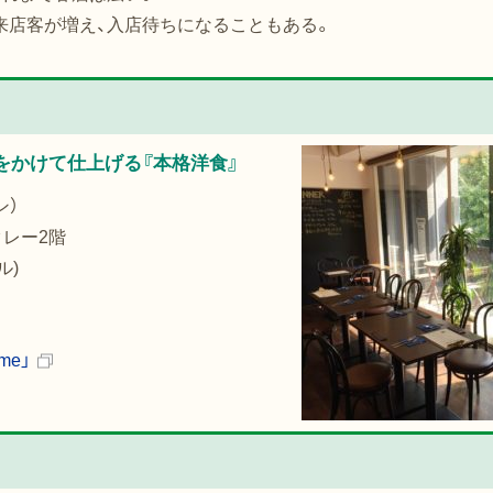
来店客が増え、入店待ちになることもある。
をかけて仕上げる『本格洋食』
ン）
クレー2階
ル)
me」
(
新
規
ウ