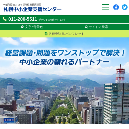
F
t
一般財団法人さっぽろ産業
011-200-5511
a
w
受付：平日9時から17時
振興財団 札幌中小企業支援
c
it
センター
文字・背景色
サイト内検索
e
t
各種申込書/パンフレット
b
e
o
r
o
k