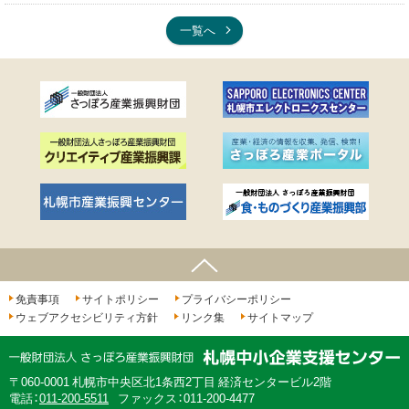
一覧へ
ページの先頭へ
免責事項
サイトポリシー
プライバシーポリシー
ウェブアクセシビリティ方針
リンク集
サイトマップ
060-0001
札幌市中央区北1条西2丁目 経済センタービル2階
電話：
011-200-5511
ファックス：011-200-4477