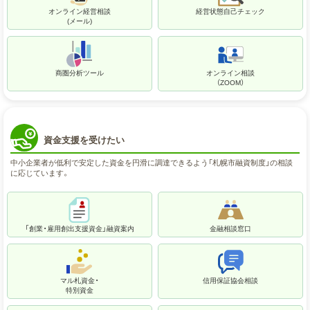
オンライン経営相談
経営状態自己チェック
(メール)
商圏分析ツール
オンライン相談
（ZOOM）
資金支援を受けたい
中小企業者が低利で安定した資金を円滑に調達できるよう「札幌市融資制度」の相談
に応じています。
「創業・雇用創出支援資金」融資案内
金融相談窓口
マル札資金・
信用保証協会相談
特別資金