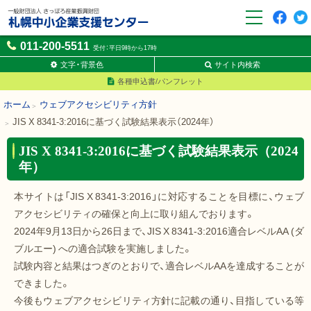
F
t
一般財団法人さっぽろ産業
011-200-5511
a
w
受付：平日9時から17時
振興財団 札幌中小企業支援
c
it
センター
文字・背景色
サイト内検索
e
t
各種申込書/パンフレット
b
e
o
r
ホーム
ウェブアクセシビリティ方針
o
JIS X 8341-3:2016に基づく試験結果表示（2024年）
k
JIS X 8341-3:2016に基づく試験結果表示（2024
年）
本サイトは「JIS X 8341-3:2016」に対応することを目標に、ウェブ
アクセシビリティの確保と向上に取り組んでおります。
2024年9月13日から26日まで、JIS X 8341-3:2016適合レベルAA (ダ
ブルエー) への適合試験を実施しました。
試験内容と結果はつぎのとおりで、適合レベルAAを達成することが
できました。
今後もウェブアクセシビリティ方針に記載の通り、目指している等