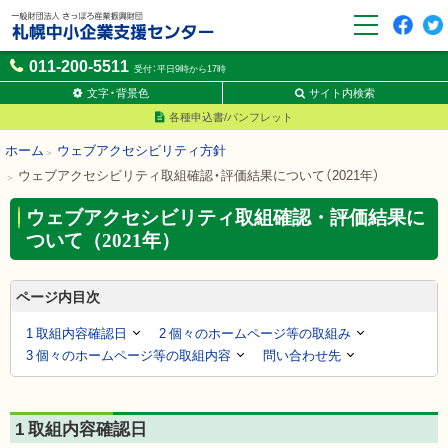
F
t
一般財団法人さっぽろ産業
011-200-5511
a
w
受付：平日9時から17時
振興財団 札幌中小企業支援
c
it
センター
文字・背景色
サイト内検索
e
t
各種申込書/パンフレット
b
e
o
r
ホーム
ウェブアクセシビリティ方針
o
ウェブアクセシビリティ取組確認・評価結果について（2021年）
k
ウェブアクセシビリティ取組確認・評価結果に
ついて（2021年）
ページ内目次
1 取組内容確認日
2 個々のホームページ等の取組み
3 個々のホームページ等の取組内容
問い合わせ先
1 取組内容確認日