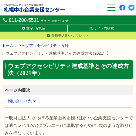
F
t
一般財団法人さっぽろ産業
011-200-5511
a
w
受付：平日9時から17時
振興財団 札幌中小企業支援
c
it
センター
文字・背景色
サイト内検索
e
t
各種申込書/パンフレット
b
e
o
r
ホーム
ウェブアクセシビリティ方針
o
ウェブアクセシビリティ達成基準とその達成方法（2021年）
k
ウェブアクセシビリティ達成基準とその達成方
法（2021年）
ページ内目次
問い合わせ先
一般財団法人 さっぽろ産業振興財団 札幌中小企業支援センターで
は適合レベルAA (ダブルエー) に準拠するために、次のような取り組
みを行なっています。